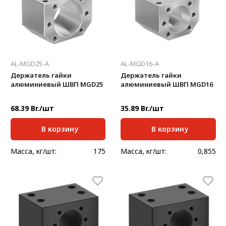
Система V-паза NEW!
Алюминиевые промышленные ограждения
Алюминиевая промышленная мебель
AL-MGD25-A
AL-MGD16-A
Крейты и кассеты Subrack systems
Держатель гайки
Держатель гайки
алюминиевый ШВП MGD25
алюминиевый ШВП MGD16
Профиль строительного назначения
Радиаторный алюминиевый профиль NEW!
68.39 Br./шт
35.89 Br./шт
Лист алюминиевый
В корзину
В корзину
Метрический крепеж
Масса, кг/шт:
175
Масса, кг/шт:
0,855
Конструкции из профиля
Услуги дополнительной обработки профиля