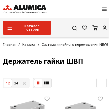
О компании
Услуги
Сервис и поддержка
Каталог
товаров
Проекты
Контакты
Система конструкционного алюминиевого
Главная
Каталог
Система линейного перемещения NEW!
профиля
Конструкционная трубная система
Держатель гайки ШВП
Модульная трубная система
Кабельные короба
12
24
36
Конвейерная фурнитура
Лестничная система
Система линейного перемещения NEW!