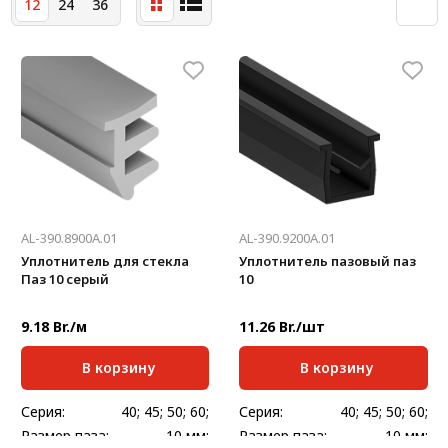
12
24
36
Система V-паза NEW!
Алюминиевые промышленные ограждения
Алюминиевая промышленная мебель
Крейты и кассеты Subrack systems
Профиль строительного назначения
Радиаторный алюминиевый профиль NEW!
AL-390.8900A.01
AL-390.9200A.01
Лист алюминиевый
Уплотнитель для стекла
Уплотнитель пазовый паз
Паз 10 серый
10
Метрический крепеж
9.18 Br./м
11.26 Br./шт
Конструкции из профиля
В корзину
В корзину
Услуги дополнительной обработки профиля
Серия:
40; 45; 50; 60;
Серия:
40; 45; 50; 60;
Размер паза:
10 мм;
Размер паза:
10 мм;