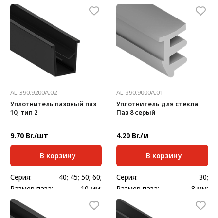
Стандартная
Стандартная длина,
150000
2000
длина, мм:
мм:
Масса, кг/шт:
0,290
Масса, кг/шт:
0,064
AL-390.9200A.02
AL-390.9000A.01
Уплотнитель пазовый паз
Уплотнитель для стекла
10, тип 2
Паз 8 серый
9.70 Br./шт
4.20 Br./м
В корзину
В корзину
Серия:
40; 45; 50; 60;
Серия:
30;
Размер паза:
10 мм;
Размер паза:
8 мм;
Стандартная длина,
Стандартная
2000
200000
мм:
длина, мм: