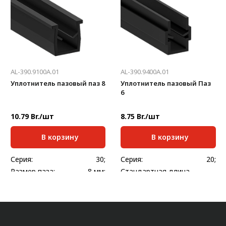
Масса, кг/м:
0,064
Масса, кг/м:
0,145
AL-390.9100A.01
AL-390.9400A.01
Уплотнитель пазовый паз 8
Уплотнитель пазовый Паз
6
10.79 Br./шт
8.75 Br./шт
В корзину
В корзину
Серия:
30;
Серия:
20;
Размер паза:
8 мм;
Стандартная длина,
2000
мм:
Стандартная длина,
2000
мм:
Масса, кг/м:
0,032
Масса, кг/шт:
0,047