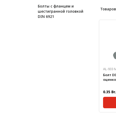
Лестничная система
Болты с фланцем и
Товаров
шестигранной головкой
Система линейного
DIN 6921
перемещения NEW!
Система V-паза NEW!
Алюминиевые промышленные
ограждения
Алюминиевая промышленная
мебель
Крейты и кассеты Subrack
AL-933 
systems
Болт DI
оцинко
Профиль строительного
назначения
0.35 Br
Радиаторный алюминиевый
профиль NEW!
Лист алюминиевый
Станда