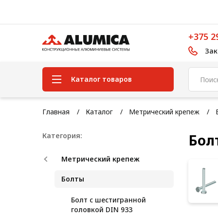
+375 2
Зак
Каталог товаров
Система конструкционного
Главная
Каталог
Метрический крепеж
алюминиевого профиля
Категория:
Бол
Конструкционная трубная
система
Метрический крепеж
Модульная трубная система
Болты
Кабельные короба
Болт с шестигранной
Конвейерная фурнитура
головкой DIN 933