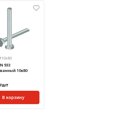
кг/шт:
0,019
Масса, кг/шт:
0,005
Масса, 
 мм:
16;
Длина, мм:
8;
Длина, 
M10х80
N 933
ванный 10х80
./шт
В корзину
рт:
DIN 933
кг/шт:
0,051
 мм:
80;