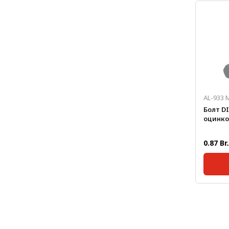
Масса, 
Метрический крепеж
Длина,
Конструкции из профиля
Услуги дополнительной
обработки профиля
AL-933 
Болт DI
оцинко
0.87 Br
Станда
Масса, 
Длина,