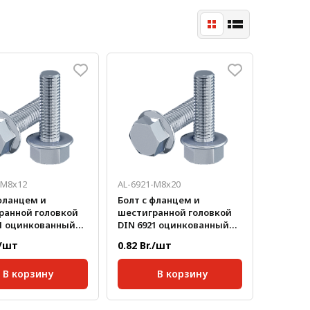
-M8х12
AL-6921-M8х20
фланцем и
Болт с фланцем и
ранной головкой
шестигранной головкой
21 оцинкованный
DIN 6921 оцинкованный
8х20
./шт
0.82 Br./шт
В корзину
В корзину
рт:
DIN 6921
Стандарт:
DIN 6921