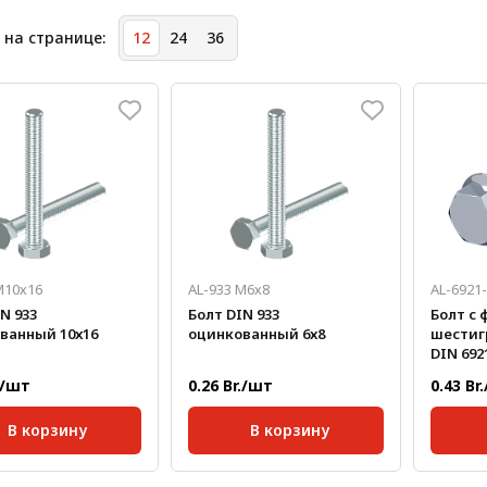
 на странице:
12
24
36
M10х16
AL-933 M6х8
AL-6921
N 933
Болт DIN 933
Болт с 
ванный 10х16
оцинкованный 6х8
шестиг
DIN 69
8х12
./шт
0.26 Br./шт
0.43 Br
В корзину
В корзину
рт:
DIN 933
Стандарт:
DIN 933
Станда