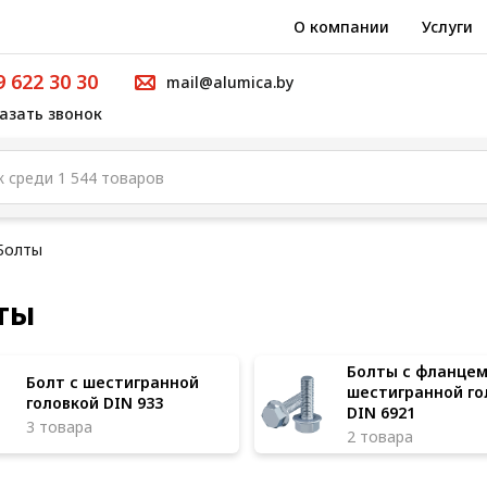
О компании
Услуги
9 622 30 30
mail@alumica.by
азать звонок
Болты
ты
Болты с фланцем
Болт с шестигранной
шестигранной го
головкой DIN 933
DIN 6921
3 товара
2 товара