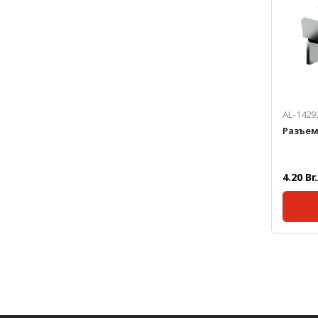
Лестничная система
Система линейного
перемещения NEW!
Система V-паза NEW!
Алюминиевые промышленные
AL-1429
ограждения
Разъе
Алюминиевая промышленная
мебель
4.20 Br
Крейты и кассеты Subrack
systems
Профиль строительного
Масса, 
назначения
Радиаторный алюминиевый
профиль NEW!
Лист алюминиевый