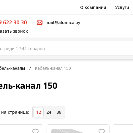
О компании
Услуги
9 622 30 30
mail@alumica.by
азать звонок
бель-каналы
Кабель-канал 150
ель-канал 150
 на странице:
12
24
36