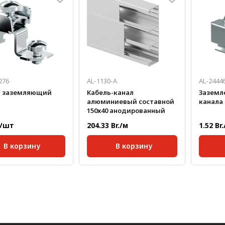
276
AL-1130-A
AL-2444
м заземляющий
Кабель-канал
Заземл
алюминиевый составной
канала
150х40 анодированный
./шт
204.33 Br./м
1.52 Br
В корзину
В корзину
кг/шт:
0,01
Масса, кг/м:
2,713
Масса, 
Длина, мм:
3000;
Ширина, мм:
150
Высота, мм:
40