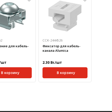
62
ССК-2444526
ение для кабель-
Фиксатор для кабель-
канала Alumica
./шт
2.30 Br./шт
В корзину
В корзину
кг/шт:
0,004
Масса, кг/шт:
0,085