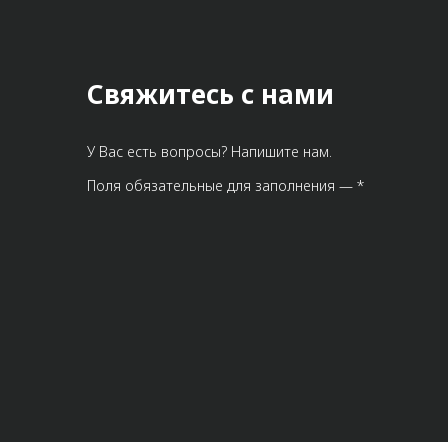
Метрический крепеж
Конструкции из профиля
Свяжитесь с нами
Услуги дополнительной
обработки профиля
У Вас есть вопросы? Напишите нам.
Поля обязательные для заполнения — *