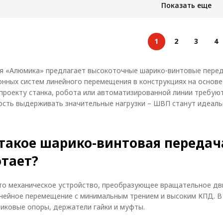
Показать еще
нта:
Однозаходный
Тип винта:
Однозаходный
Тип вин
ка
Нагрузка
Нагруз
749
830
еская, кг/с:
динамическая, кг/с:
динамич
ка
Нагрузка
Нагруз
1
2
3
4
1495
1680
ская, кг/с:
статическая, кг/с:
статиче
я «Алюмика» предлагает высокоточные шарико-винтовые перед
онных систем линейного перемещения в конструкциях на основ
проекту станка, робота или автоматизированной линии требуют
ость выдерживать значительные нагрузки – ШВП станут идеал
такое шарико-винтовая передача
отает?
то механическое устройство, преобразующее вращательное дви
нейное перемещение с минимальным трением и высоким КПД. В 
иковые опоры, держатели гайки и муфты.