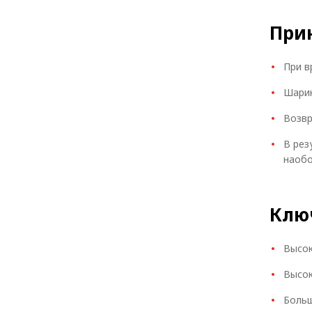
При
При в
Шарик
Возвр
В рез
наобо
Клю
Высок
Высок
Больш