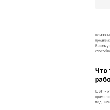
Тип ви
Нагруз
динамич
Нагруз
статиче
Компани
прецизи
Вашему 
способн
Что 
раб
ШВП – э
прямоли
подшипн