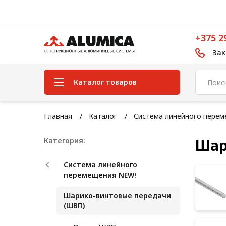
+375 2
Зак
Каталог товаров
Система конструкционного
Главная
Каталог
Система линейного пере
алюминиевого профиля
Категория:
Шар
Конструкционная трубная
система
Система линейного
Модульная трубная система
перемещения NEW!
Кабельные короба
Шарико-винтовые передачи
(ШВП)
Конвейерная фурнитура