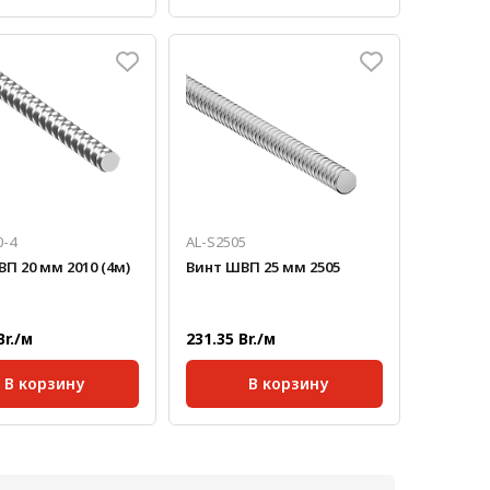
ртная длина,
Стандартная длина,
4000
2000
мм:
кг/м:
1,4
Масса, кг/м:
2
та:
Однозаходный
Тип винта:
Однозаходный
ка
Нагрузка
716
749
еская, кг/с:
динамическая, кг/с:
ка
Нагрузка
1232
1495
ская, кг/с:
статическая, кг/с:
0-4
AL-S2505
П 20 мм 2010 (4м)
Винт ШВП 25 мм 2505
Br./м
231.35 Br./м
В корзину
В корзину
ртная длина,
Стандартная длина,
4000
2000
мм:
кг/м:
2,1
Масса, кг/м:
3,2