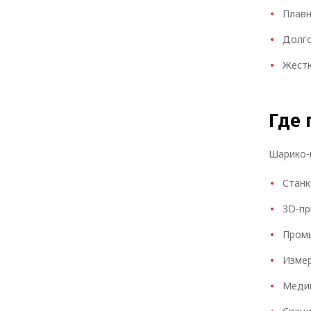
Плавн
Долго
Жестк
Где
Шарико-
Станк
3D-пр
Промы
Измер
Медиц