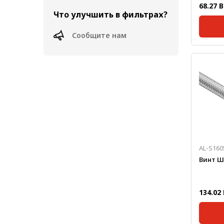
68.27 
Что улучшить в фильтрах?
Метрический крепеж
Конструкции из профиля
Сообщите нам
Масса, 
Услуги дополнительной
обработки профиля
AL-S160
Винт ШВ
134.02 