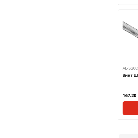
Станда
мм:
Масса, 
Тип ви
Нагруз
динамич
Нагруз
статиче
AL-S200
Винт ШВ
167.20 
Станда
мм:
Масса, 