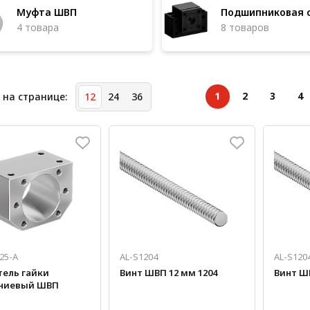
Муфта ШВП
Подшипниковая 
4 товара
8 товаров
1
2
3
4
 на странице:
12
24
36
25-A
AL-S1204
AL-S120
ель гайки
Винт ШВП 12 мм 1204
Винт ШВ
ниевый ШВП