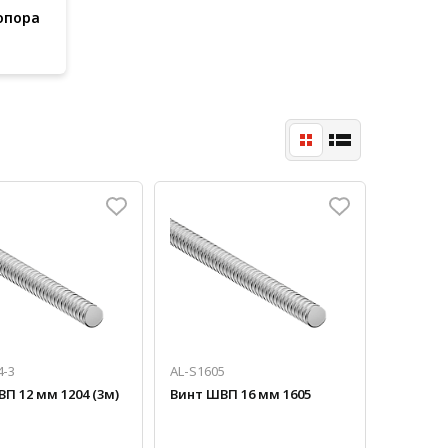
опора
4-3
AL-S1605
П 12 мм 1204 (3м)
Винт ШВП 16 мм 1605