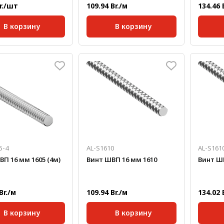
Br./шт
109.94 Br./м
134.46 
В корзину
В корзину
кг/шт:
175
Стандартная длина,
Станда
2000
мм:
мм:
Масса, кг/м:
0,7
Масса, 
Тип винта:
Однозаходный
Тип вин
Нагрузка
Нагруз
451
динамическая, кг/с:
динамич
Нагрузка статическая,
Нагрузк
709
кг/с:
кг/с:
5-4
AL-S1610
AL-S161
П 16 мм 1605 (4м)
Винт ШВП 16 мм 1610
Винт ШВ
Br./м
109.94 Br./м
134.02 
В корзину
В корзину