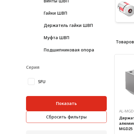
Винты ШВП
Лестничная система
Гайки ШВП
Система линейного
перемещения NEW!
Держатель гайки ШВП
Система V-паза NEW!
Муфта ШВП
Товаров
Алюминиевые промышленные
Подшипниковая опора
ограждения
Алюминиевая промышленная
Серия
мебель
Крейты и кассеты Subrack
SFU
systems
Профиль строительного
назначения
Показать
AL-MGD
Радиаторный алюминиевый
Сбросить фильтры
Держат
профиль NEW!
алюми
MGD25
Лист алюминиевый