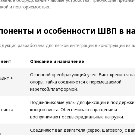
альное оборудование - любые устройства, требующие прецизи
зкой и повторяемостью.
поненты и особенности ШВП в н
одукция разработана для легкой интеграции в конструкции из 
онент
Описание и назначение
Основной преобразующий узел. Винт крепится на
Винт +
опоры, гайка соединяется с перемещаемой
кареткой/платформой.
Подшипниковые узлы для фиксации и поддержки
 винта
концов винта. Обеспечивают вращение и
воспринимают осевые/радиальные нагрузки.
Соединяют вал двигателя (серво, шагового) с ва
ы