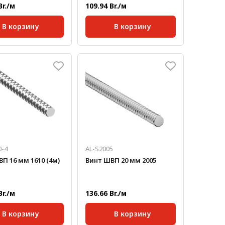
Br./м
109.94 Br./м
В корзину
В корзину
ртная длина,
Стандартная длина,
3000
2000
мм:
кг/м:
0,7
Масса, кг/м:
1,2
та:
Однозаходный
Тип винта:
Однозаходный
ка
Нагрузка
451
666
еская, кг/с:
динамическая, кг/с:
а статическая,
Нагрузка
709
1143
статическая, кг/с:
0-4
AL-S2005
П 16 мм 1610 (4м)
Винт ШВП 20 мм 2005
Br./м
136.66 Br./м
В корзину
В корзину