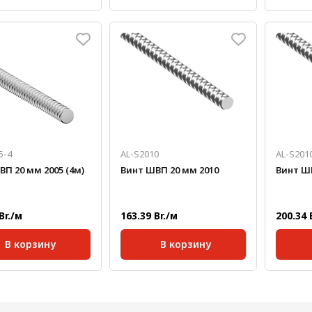
ртная длина,
Стандартная длина,
Станда
4000
2000
мм:
мм:
кг/м:
1,2
Масса, кг/м:
1,4
Масса, 
нта:
Однозаходный
Тип винта:
Однозаходный
Тип вин
ка
Нагрузка
Нагруз
666
716
еская, кг/с:
динамическая, кг/с:
динамич
ка
Нагрузка
Нагруз
1143
1232
ская, кг/с:
статическая, кг/с:
статиче
5-4
AL-S2010
AL-S201
П 20 мм 2005 (4м)
Винт ШВП 20 мм 2010
Винт ШВ
Br./м
163.39 Br./м
200.34 
В корзину
В корзину
ртная длина,
Стандартная длина,
Станда
4000
2000
мм:
мм:
кг/м:
2
Масса, кг/м:
2,1
Масса, 