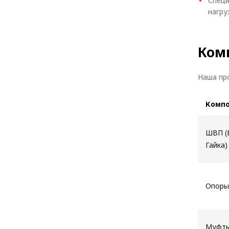
Специ
нагру
Ком
Наша пр
Комп
ШВП (
Гайка)
Опоры
Муфт