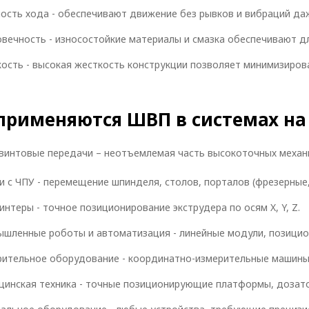
ость хода - обеспечивают движение без рывков и вибраций даж
вечность - износостойкие материалы и смазка обеспечивают д
ость - высокая жесткость конструкции позволяет минимизиров
 применяются ШВП в системах н
винтовые передачи – неотъемлемая часть высокоточных механ
и с ЧПУ - перемещение шпинделя, столов, порталов (фрезерные,
интеры - точное позиционирование экструдера по осям X, Y, Z.
шленные роботы и автоматизация - линейные модули, позицио
ительное оборудование - координатно-измерительные машины 
инская техника - точные позиционирующие платформы, дозато