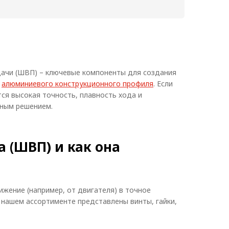
та:
Однозаходный
Тип винта:
Однозаходный
ка
Нагрузка
830
839
еская, кг/с:
динамическая, кг/с:
ка
Нагрузка
1680
1935
ская, кг/с:
статическая, кг/с:
ачи (ШВП) – ключевые компоненты для создания
е
алюминиевого конструкционного профиля
. Если
ся высокая точность, плавность хода и
ьным решением.
 (ШВП) и как она
жение (например, от двигателя) в точное
нашем ассортименте представлены винты, гайки,