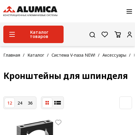
О компании
Услуги
Сервис и поддержка
Каталог
товаров
Проекты
Контакты
Система конструкционного алюминиевого
Главная
Каталог
Система V-паза NEW!
Аксессуары
профиля
Конструкционная трубная система
Кронштейны для шпинделя
Модульная трубная система
Кабельные короба
12
24
36
Конвейерная фурнитура
Лестничная система
Система линейного перемещения NEW!