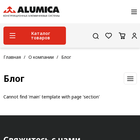
О компании
Услуги
Сервис и поддержка
Каталог
товаров
Проекты
Контакты
Система конструкционного алюминиевого
Главная
О компании
Блог
профиля
Конструкционная трубная система
Блог
Модульная трубная система
Cannot find 'main' template with page 'section'
Кабельные короба
Конвейерная фурнитура
Лестничная система
Система линейного перемещения NEW!
Свяжитесь с нами