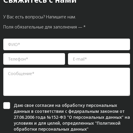
Система V-паза NEW!
У Вас есть вопросы? Напишите нам.
Алюминиевые промышленные ограждения
Поля обязательные для заполнения — *
Алюминиевая промышленная мебель
Крейты и кассеты Subrack systems
Профиль строительного назначения
Радиаторный алюминиевый профиль NEW!
Лист алюминиевый
Метрический крепеж
Конструкции из профиля
Даю свое
согласие
на обработку персональных
Услуги дополнительной обработки профиля
данных в соответствии с федеральным законом от
27.06.2006 года №152-ФЗ "О персональных данных" на
условиях и для целей, определенных "
Политикой
обработки персональных данных"