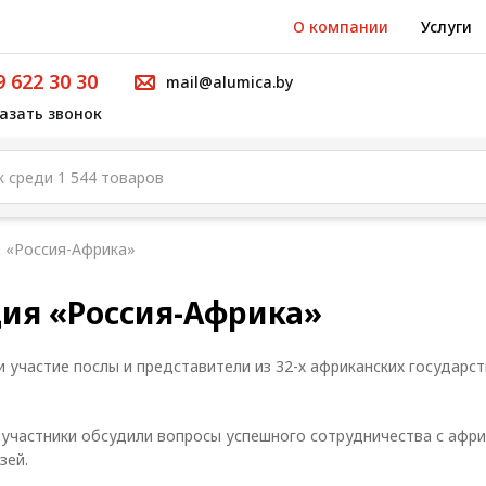
О компании
Услуги
9 622 30 30
mail@alumica.by
азать звонок
 «Россия-Африка»
ия «Россия-Африка»
 участие послы и представители из 32-х африканских государст
 участники обсудили вопросы успешного сотрудничества с афри
зей.