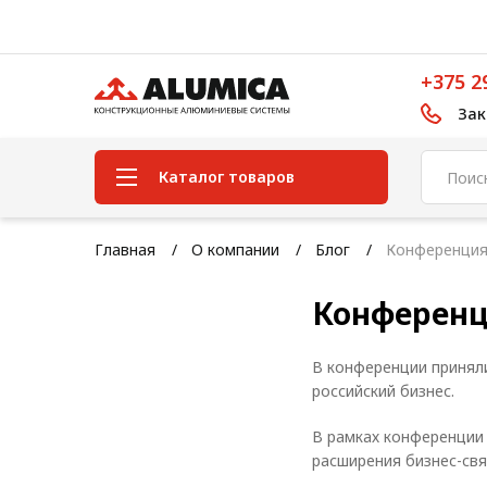
+375 2
Зак
Каталог товаров
Система конструкционного
Главная
О компании
Блог
Конференция
алюминиевого профиля
Конференц
Конструкционная трубная
система
В конференции приняли
Модульная трубная система
российский бизнес.
Кабельные короба
В рамках конференции
Конвейерная фурнитура
расширения бизнес-свя