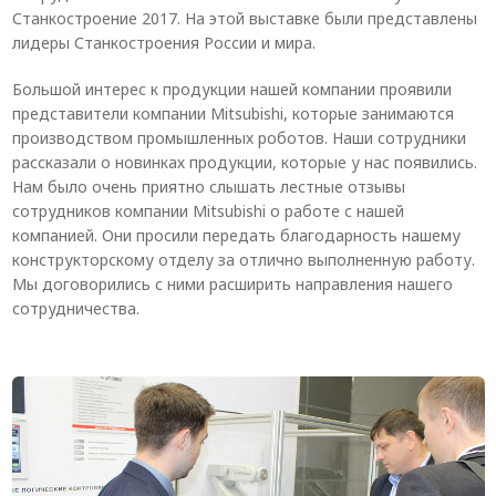
Станкостроение 2017. На этой выставке были представлены
Система V-паза NEW!
лидеры Станкостроения России и мира.
Алюминиевые промышленные ограждения
Большой интерес к продукции нашей компании проявили
Алюминиевая промышленная мебель
представители компании Mitsubishi, которые занимаются
производством промышленных роботов. Наши сотрудники
Крейты и кассеты Subrack systems
рассказали о новинках продукции, которые у нас появились.
Нам было очень приятно слышать лестные отзывы
Профиль строительного назначения
сотрудников компании Mitsubishi о работе с нашей
компанией. Они просили передать благодарность нашему
Радиаторный алюминиевый профиль NEW!
конструкторскому отделу за отлично выполненную работу.
Лист алюминиевый
Мы договорились с ними расширить направления нашего
сотрудничества.
Метрический крепеж
Конструкции из профиля
Услуги дополнительной обработки профиля