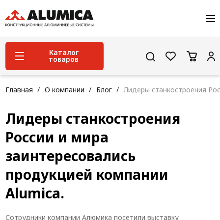
О компании
Услуги
Сервис и поддержка
Каталог
товаров
Проекты
Контакты
Система конструкционного алюминиевого
Главная
О компании
Блог
Лидеры станкостроения Рос
профиля
Лидеры станкостроения
Конструкционная трубная система
России и мира
Модульная трубная система
заинтересовались
Кабельные короба
продукцией компании
Конвейерная фурнитура
Alumica.
Лестничная система
Система линейного перемещения NEW!
Сотрудники компании Алюмика посетили выставку