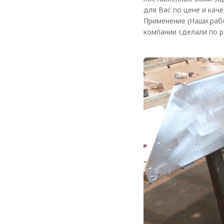
Лестничная система
для Вас по цене и кач
Применение (Наши раб
Система линейного
компании сделали по р
перемещения NEW!
Система V-паза NEW!
Алюминиевые промышленные
ограждения
Алюминиевая промышленная
мебель
Крейты и кассеты Subrack
systems
Профиль строительного
назначения
Радиаторный алюминиевый
профиль NEW!
Лист алюминиевый