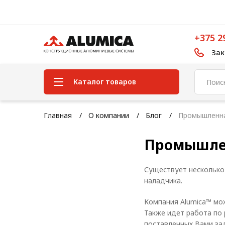
+375 2
Зак
Каталог товаров
Система конструкционного
Главная
О компании
Блог
Промышленна
алюминиевого профиля
Промышлен
Конструкционная трубная
система
Существует несколько
Модульная трубная система
наладчика.
Кабельные короба
Компания Alumica™ мо
Конвейерная фурнитура
Также идет работа по
поставленных Вами за