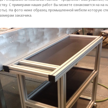
еству. С примерами наших работ Вы можете ознакомится на на н
оты). На фото ниже образец промышленной мебели которую сп
азмерам заказчика.