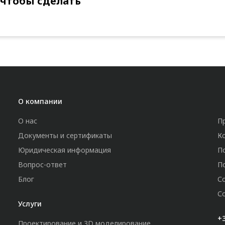
 чтобы сделать
О компании
О нас
П
Документы и сертификаты
К
Юридическая информация
П
Вопрос-ответ
П
Блог
С
С
Услуги
+3
Проектирование и 3D моделирование