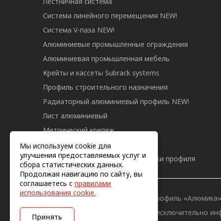
Лестничная система
Система линейного перемещения NEW!
Система V-паза NEW!
Алюминиевые промышленные ограждения
Алюминиевая промышленная мебель
Крейты и кассеты Subrack systems
Профиль строительного назначения
Радиаторный алюминиевый профиль NEW!
Лист алюминиевый
Метрический крепеж
Конструкции из профиля
Мы используем cookie для
улучшения предоставляемых услуг и
Услуги дополнительной обработки профиля
сбора статистических данных.
Продолжая навигацию по сайту, вы
соглашаетесь с
правилами
использования cookie.
© 2011-2026, Конструкционный профиль «Алюмика
Вся информация на сайте имеет исключительно ин
Принять