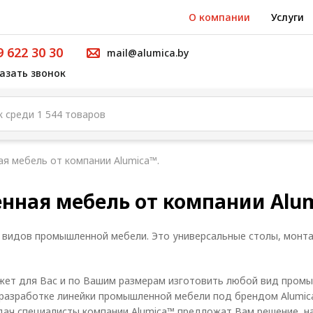
О компании
Услуги
9 622 30 30
mail@alumica.by
азать звонок
я мебель от компании Alumica™.
ная мебель от компании Alum
 видов промышленной мебели. Это универсальные столы, монт
жет для Вас и по Вашим размерам изготовить любой вид пром
 разработке линейки промышленной мебели под брендом Alumica
дач специалисты компании Alumica™ предложат Вам решение, 