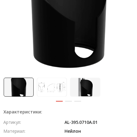
Система V-паза NEW!
Алюминиевые промышленные ограждения
Алюминиевая промышленная мебель
Крейты и кассеты Subrack systems
Профиль строительного назначения
Радиаторный алюминиевый профиль NEW!
Лист алюминиевый
Метрический крепеж
Конструкции из профиля
Характеристики:
Услуги дополнительной обработки профиля
Артикул:
AL-395.0710A.01
Материал:
Нейлон