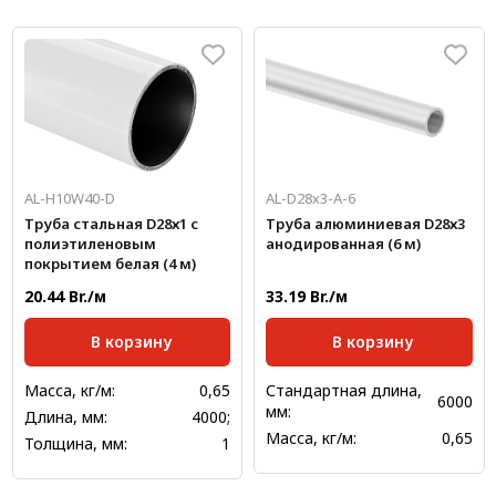
AL-H10W40-D
AL-D28х3-А-6
Труба стальная D28х1 с
Труба алюминиевая D28х3
полиэтиленовым
анодированная (6 м)
покрытием белая (4 м)
20.44 Br./м
33.19 Br./м
В корзину
В корзину
Масса, кг/м:
0,65
Стандартная длина,
6000
мм:
Длина, мм:
4000;
Масса, кг/м:
0,65
Толщина, мм:
1