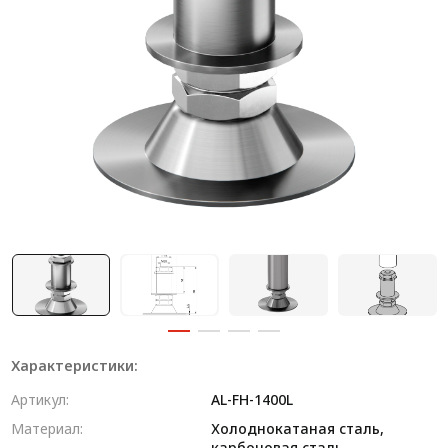
Система V-паза NEW!
Алюминиевые промышленные ограждения
Алюминиевая промышленная мебель
Крейты и кассеты Subrack systems
Профиль строительного назначения
Радиаторный алюминиевый профиль NEW!
Лист алюминиевый
Метрический крепеж
Конструкции из профиля
Характеристики:
Услуги дополнительной обработки профиля
Артикул:
AL-FH-1400L
Материал:
Холоднокатаная сталь,
карбоновая сталь