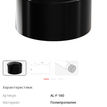
Система V-паза NEW!
Алюминиевые промышленные ограждения
Алюминиевая промышленная мебель
Крейты и кассеты Subrack systems
Профиль строительного назначения
Радиаторный алюминиевый профиль NEW!
Лист алюминиевый
Метрический крепеж
Конструкции из профиля
Характеристики:
Услуги дополнительной обработки профиля
Артикул:
AL-F-160
Материал:
Полипропилен