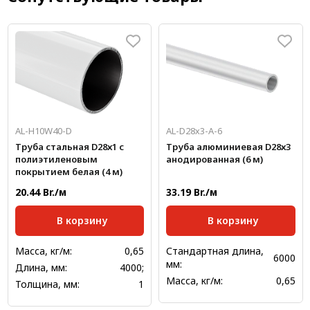
AL-H10W40-D
AL-D28х3-А-6
Труба стальная D28х1 с
Труба алюминиевая D28х3
полиэтиленовым
анодированная (6 м)
покрытием белая (4 м)
20.44 Br./м
33.19 Br./м
В корзину
В корзину
Масса, кг/м:
0,65
Стандартная длина,
6000
мм:
Длина, мм:
4000;
Масса, кг/м:
0,65
Толщина, мм:
1