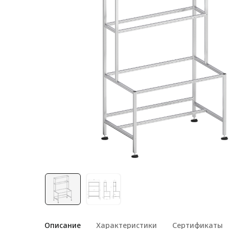
Лестничная система
Система линейного
перемещения NEW!
Система V-паза NEW!
Алюминиевые промышленные
ограждения
Алюминиевая промышленная
мебель
Крейты и кассеты Subrack
systems
Профиль строительного
назначения
Радиаторный алюминиевый
профиль NEW!
Лист алюминиевый
Описание
Характеристики
Сертификаты