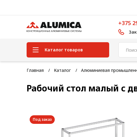
+375 2
Зак
Каталог товаров
Система конструкционного
Главная
Каталог
Алюминиевая промышленн
алюминиевого профиля
Рабочий стол малый с д
Конструкционная трубная
система
Модульная трубная система
Кабельные короба
Под заказ
Конвейерная фурнитура