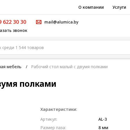
О компании
Услуги
9 622 30 30
mail@alumica.by
азать звонок
ая мебель
Рабочий стол малый с двумя полками
вумя полками
Характеристики:
Артикул:
AL-3
Размер паза:
8 мм