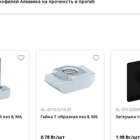
рофилей Алюмика на прочность и прогиб
AL-2D10.A31A.01
AL-375.0200A
 паз 8, М6,
Гайка Т-образная паз 8, М6
Заглушка т
0.78 Br./шт
1.98 Br./шт