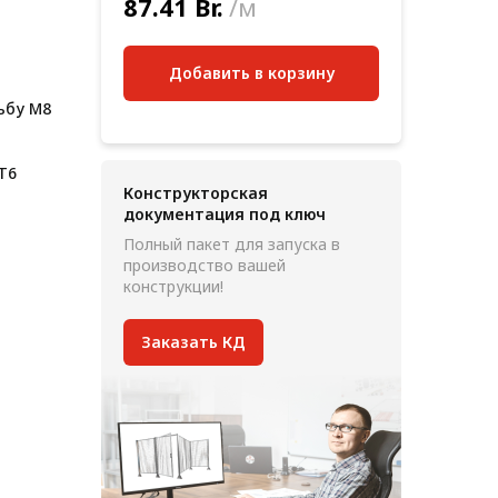
87.41 Br.
/м
Добавить в корзину
ьбу М8
 Т6
Конструкторская
документация под ключ
Полный пакет для запуска в
производство вашей
конструкции!
Заказать КД