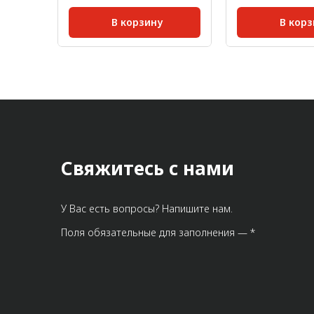
В корзину
В корз
30;
Серия:
30;
Размер паза:
8 мм;
Масса, кг/шт:
0,019
Масса, кг/шт:
0,571
Длина, мм:
Свяжитесь с нами
У Вас есть вопросы? Напишите нам.
Поля обязательные для заполнения — *