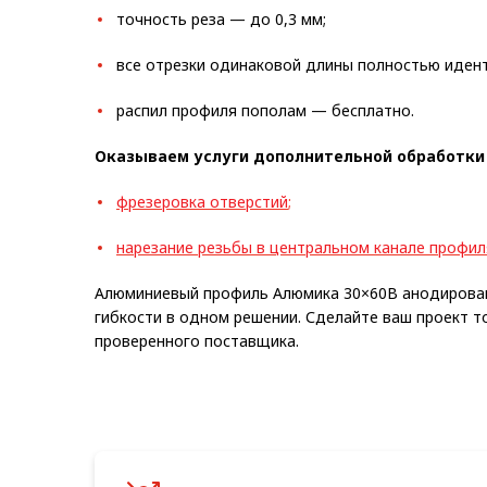
точность реза — до 0,3 мм;
все отрезки одинаковой длины полностью иден
распил профиля пополам — бесплатно.
Оказываем услуги дополнительной обработки
фрезеровка отверстий
;
н
а
резание резьбы в центральном канале профил
Алюминиевый профиль Алюмика 30×60В анодированн
гибкости в одном решении. Сделайте ваш проект 
проверенного поставщика.