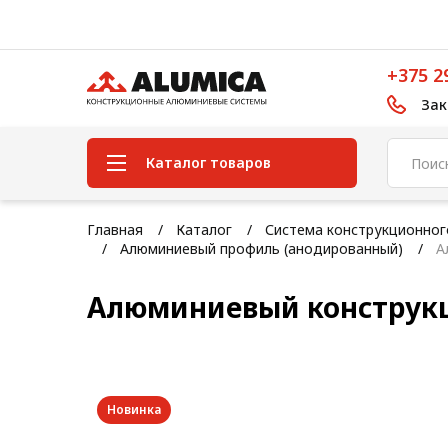
+375 2
Зак
Каталог товаров
Система конструкционного
Главная
Каталог
Система конструкционно
алюминиевого профиля
Алюминиевый профиль (анодированный)
А
Конструкционная трубная
Алюминиевый конструк
система
Модульная трубная система
Кабельные короба
Новинка
Конвейерная фурнитура