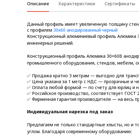
Описание
Характеристики
Сертификаты
Метрический крепеж
Конструкции из профиля
Данный профиль имеет увеличенную толщину стен
с профилем
30х60 анодированный черный
Услуги дополнительной
Конструкционный алюминиевый профиль Алюмика 
обработки профиля
инженерных решений.
Конструкционный профиль Алюмика 30×60В анодир
промышленного оборудования, стендов, мебели, о
✅ Продажа кратно 3 метрам — выгодно для транс
✅ Цена указана за 1 метр с НДС — прозрачные и че
✅ Оплата любой формой — по счету для юрлиц и н
✅ Российское производство, соответствует ГОСТ 2
✅ Фирменная гарантия производителя — на весь п
Индивидуальная нарезка под заказ
Предлагаем не только стандартные хлысты, но и 
углом. Благодаря современному оборудованию: