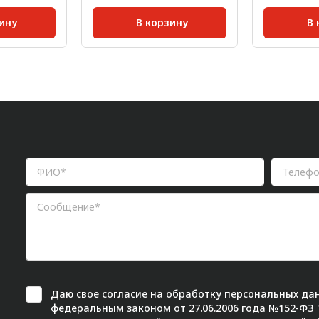
ину
В корзину
В 
8 мм;
Размер паза:
8 мм;
Серия:
0,008
Масса, кг/шт:
0,003
Сечение п
мм:
20;
Масса, кг/ш
Даю свое
согласие
на обработку персональных дан
федеральным законом от 27.06.2006 года №152-ФЗ