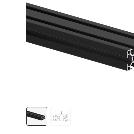
Лестничная система
Система линейного
перемещения NEW!
Система V-паза NEW!
Алюминиевые промышленные
ограждения
Алюминиевая промышленная
мебель
Крейты и кассеты Subrack
systems
Профиль строительного
назначения
Радиаторный алюминиевый
профиль NEW!
Лист алюминиевый