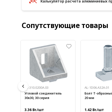
Калькулятор расчета алюминиевых п
Сопутствующие товары
AL-310.0200A.03
AL-1D06.A32A.01
ьный
Угловой соединитель
Болт Т-образный
30x30, 30 серия
20 мм
3.36 Br./шт
1.42 Br./шт