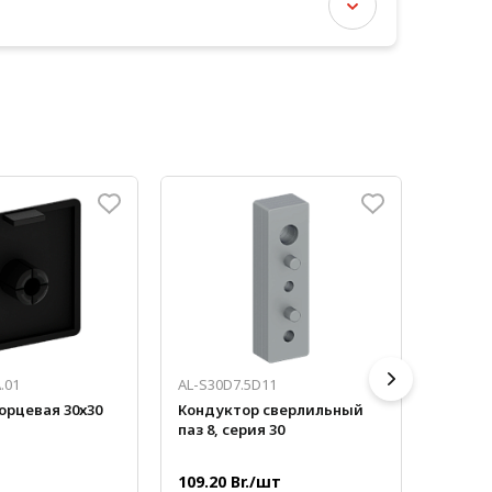
.01
AL-S30D7.5D11
AL-310.
орцевая 30х30
Кондуктор сверлильный
Углов
паз 8, серия 30
30x30,
109.20 Br./шт
3.36 B