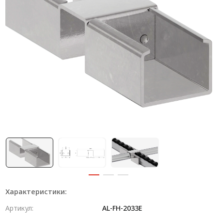
Система V-паза NEW!
Алюминиевые промышленные ограждения
Алюминиевая промышленная мебель
Крейты и кассеты Subrack systems
Профиль строительного назначения
Радиаторный алюминиевый профиль NEW!
Лист алюминиевый
Метрический крепеж
Конструкции из профиля
Услуги дополнительной обработки профиля
Характеристики:
Артикул:
AL-FH-2033E