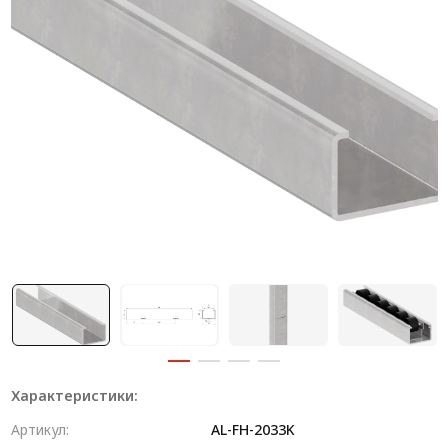
Система V-паза NEW!
Алюминиевые промышленные ограждения
Алюминиевая промышленная мебель
Крейты и кассеты Subrack systems
Профиль строительного назначения
Радиаторный алюминиевый профиль NEW!
Лист алюминиевый
Метрический крепеж
Конструкции из профиля
Услуги дополнительной обработки профиля
Характеристики:
Артикул:
AL-FH-2033K