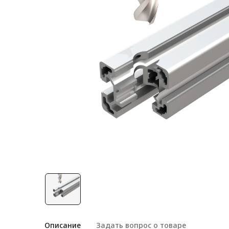
Лестничная система
Система линейного
перемещения NEW!
Система V-паза NEW!
Алюминиевые промышленные
ограждения
Алюминиевая промышленная
мебель
Крейты и кассеты Subrack
systems
Профиль строительного
назначения
Радиаторный алюминиевый
профиль NEW!
Лист алюминиевый
Описание
Задать вопрос о товаре