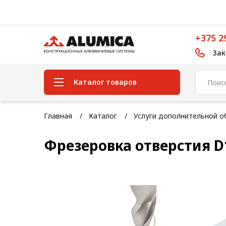
+375 2
Зак
Каталог товаров
Система конструкционного
Главная
Каталог
Услуги дополнительной о
алюминиевого профиля
Фрезеровка отверстия D
Конструкционная трубная
система
Модульная трубная система
Кабельные короба
Конвейерная фурнитура