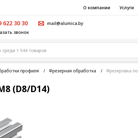
О компании
Услуги
9 622 30 30
mail@alumica.by
азать звонок
бработки профиля
Фрезерная обработка
Фрезеровка по
М8 (D8/D14)