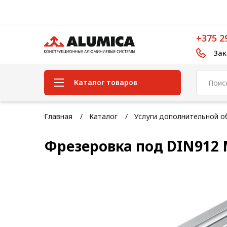
+375 2
Зак
Каталог товаров
Система конструкционного
Главная
Каталог
Услуги дополнительной о
алюминиевого профиля
Фрезеровка под DIN912 
Конструкционная трубная
система
Модульная трубная система
Кабельные короба
Конвейерная фурнитура