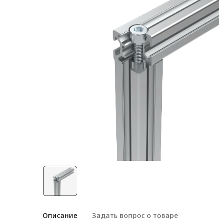
Лестничная система
Система линейного
перемещения NEW!
Система V-паза NEW!
Алюминиевые промышленные
ограждения
Алюминиевая промышленная
мебель
Крейты и кассеты Subrack
systems
Профиль строительного
назначения
Радиаторный алюминиевый
профиль NEW!
Лист алюминиевый
Описание
Задать вопрос о товаре