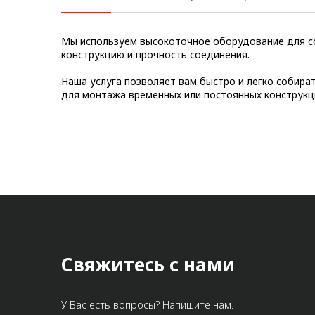
Метрический крепеж
Мы используем высокоточное оборудование для с
Конструкции из профиля
конструкцию и прочность соединения.
Услуги дополнительной
Наша услуга позволяет вам быстро и легко собира
обработки профиля
для монтажа временных или постоянных конструкц
Свяжитесь с нами
У Вас есть вопросы? Напишите нам.