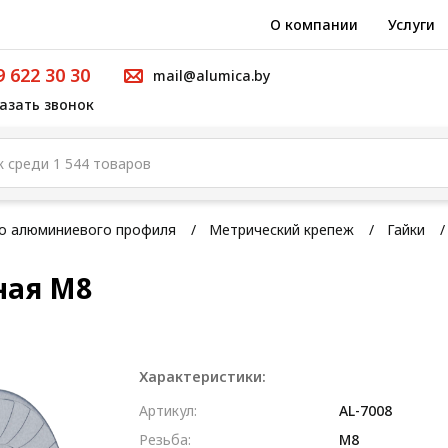
О компании
Услуги
9 622 30 30
mail@alumica.by
азать звонок
го алюминиевого профиля
Метрический крепеж
Гайки
ная М8
Характеристики:
Артикул:
AL-7008
Резьба:
М8