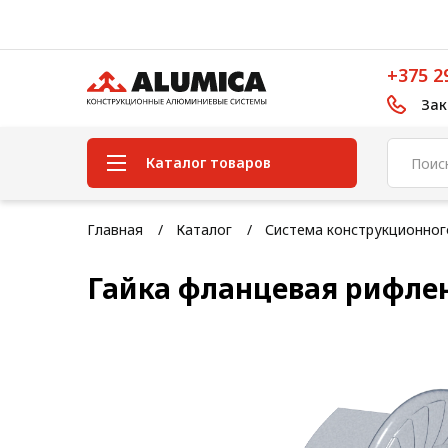
+375 2
Зак
Каталог товаров
Система конструкционного
Главная
Каталог
Система конструкционно
алюминиевого профиля
Гайка фланцевая рифле
Конструкционная трубная
система
Модульная трубная система
Кабельные короба
Конвейерная фурнитура