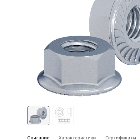
Лестничная система
Система линейного
перемещения NEW!
Система V-паза NEW!
Алюминиевые промышленные
ограждения
Алюминиевая промышленная
мебель
Крейты и кассеты Subrack
systems
Профиль строительного
назначения
Радиаторный алюминиевый
профиль NEW!
Лист алюминиевый
Описание
Характеристики
Сертификаты