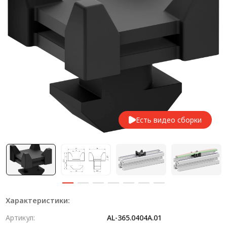
Система V-паза NEW!
Алюминиевые промышленные ограждения
Алюминиевая промышленная мебель
Крейты и кассеты Subrack systems
Профиль строительного назначения
Радиаторный алюминиевый профиль NEW!
Есть видео сборки
Лист алюминиевый
Метрический крепеж
Конструкции из профиля
Услуги дополнительной обработки профиля
Характеристики:
Артикул:
AL-365.0404A.01