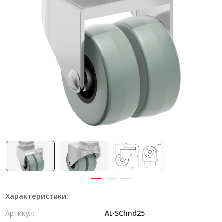
Система V-паза NEW!
Алюминиевые промышленные ограждения
Алюминиевая промышленная мебель
Крейты и кассеты Subrack systems
Профиль строительного назначения
Радиаторный алюминиевый профиль NEW!
Лист алюминиевый
Метрический крепеж
Конструкции из профиля
Услуги дополнительной обработки профиля
Характеристики:
Артикул:
AL-SChnd25