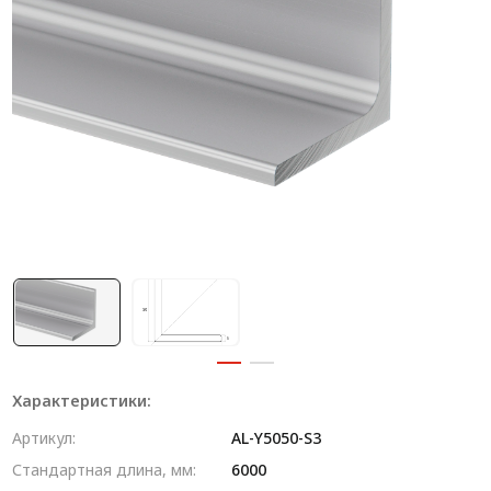
Система V-паза NEW!
Алюминиевые промышленные ограждения
Алюминиевая промышленная мебель
Крейты и кассеты Subrack systems
Профиль строительного назначения
Радиаторный алюминиевый профиль NEW!
Лист алюминиевый
Метрический крепеж
Конструкции из профиля
Характеристики:
Услуги дополнительной обработки профиля
Артикул:
AL-Y5050-S3
Стандартная длина, мм:
6000