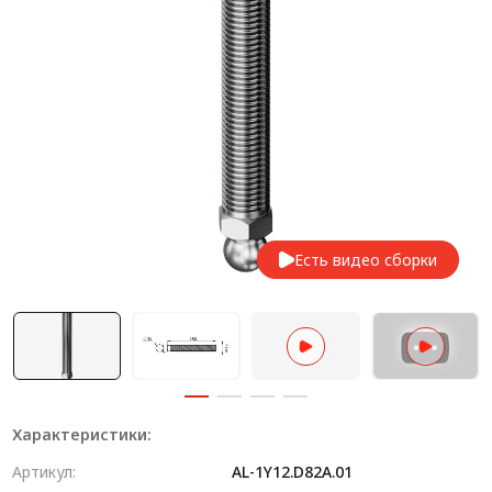
Система V-паза NEW!
Алюминиевые промышленные ограждения
Алюминиевая промышленная мебель
Крейты и кассеты Subrack systems
Профиль строительного назначения
Радиаторный алюминиевый профиль NEW!
Есть видео сборки
Лист алюминиевый
Метрический крепеж
Конструкции из профиля
Услуги дополнительной обработки профиля
Характеристики:
Артикул:
AL-1Y12.D82A.01