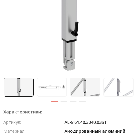
Система V-паза NEW!
Алюминиевые промышленные ограждения
Алюминиевая промышленная мебель
Крейты и кассеты Subrack systems
Профиль строительного назначения
Радиаторный алюминиевый профиль NEW!
Лист алюминиевый
Метрический крепеж
Конструкции из профиля
Характеристики:
Услуги дополнительной обработки профиля
Артикул:
AL-8.61.40.3040.03ST
Материал:
Анодированный алюминий