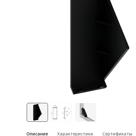
Лестничная система
Система линейного
перемещения NEW!
Система V-паза NEW!
Алюминиевые промышленные
ограждения
Алюминиевая промышленная
мебель
Крейты и кассеты Subrack
systems
Профиль строительного
назначения
Радиаторный алюминиевый
профиль NEW!
Лист алюминиевый
Описание
Характеристики
Сертификаты