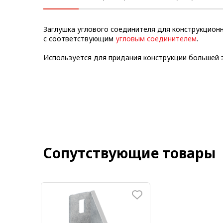
Метрический крепеж
Заглушка углового соединителя для конструкцион
Конструкции из профиля
с соответствующим
угловым соединителем
.
Услуги дополнительной
Используется для придания конструкции большей 
обработки профиля
Сопутствующие товары