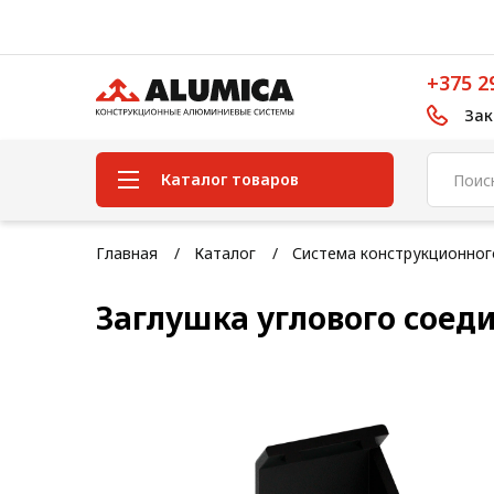
+375 2
Зак
Каталог товаров
Система конструкционного
Главная
Каталог
Система конструкционно
алюминиевого профиля
Заглушка углового соед
Конструкционная трубная
система
Модульная трубная система
Кабельные короба
Конвейерная фурнитура