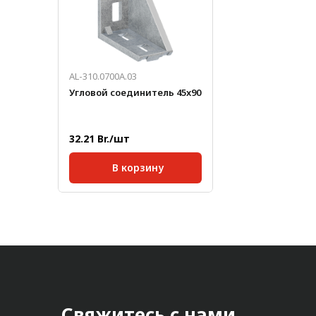
AL-310.0700A.03
Угловой соединитель 45x90
32.21 Br./шт
В корзину
Серия:
45;
Размер паза:
10 мм;
Масса, кг/шт:
0,163
Свяжитесь с нами