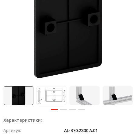
Система V-паза NEW!
Алюминиевые промышленные ограждения
Алюминиевая промышленная мебель
Крейты и кассеты Subrack systems
Профиль строительного назначения
Радиаторный алюминиевый профиль NEW!
Лист алюминиевый
Метрический крепеж
Конструкции из профиля
Услуги дополнительной обработки профиля
Характеристики:
Артикул:
AL-370.2300.A.01