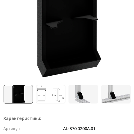
Система V-паза NEW!
Алюминиевые промышленные ограждения
Алюминиевая промышленная мебель
Крейты и кассеты Subrack systems
Профиль строительного назначения
Радиаторный алюминиевый профиль NEW!
Лист алюминиевый
Метрический крепеж
Конструкции из профиля
Услуги дополнительной обработки профиля
Характеристики:
Артикул:
AL-370.0200A.01