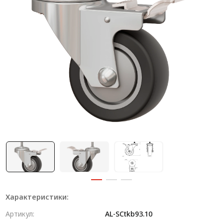
Система V-паза NEW!
Алюминиевые промышленные ограждения
Алюминиевая промышленная мебель
Крейты и кассеты Subrack systems
Профиль строительного назначения
Радиаторный алюминиевый профиль NEW!
Лист алюминиевый
Метрический крепеж
Конструкции из профиля
Услуги дополнительной обработки профиля
Характеристики:
Артикул:
AL-SCtkb93.10