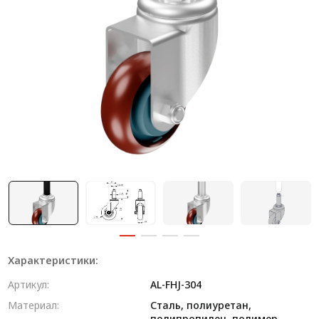
Система V-паза NEW!
Алюминиевые промышленные ограждения
Алюминиевая промышленная мебель
Крейты и кассеты Subrack systems
Профиль строительного назначения
Радиаторный алюминиевый профиль NEW!
Лист алюминиевый
Метрический крепеж
Конструкции из профиля
Характеристики:
Услуги дополнительной обработки профиля
Артикул:
AL-FHJ-304
Материал:
Сталь, полиуретан,
полипропилен, полимер