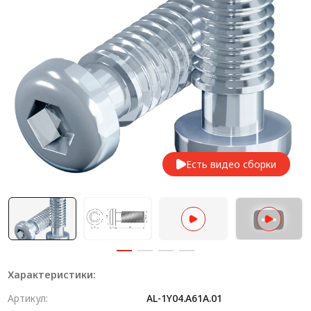
Система V-паза NEW!
Алюминиевые промышленные ограждения
Алюминиевая промышленная мебель
Крейты и кассеты Subrack systems
Профиль строительного назначения
Радиаторный алюминиевый профиль NEW!
Есть видео сборки
Лист алюминиевый
Метрический крепеж
Конструкции из профиля
Услуги дополнительной обработки профиля
Характеристики:
Артикул:
AL-1Y04.A61A.01