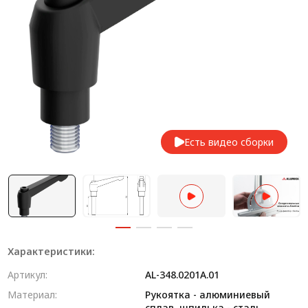
Система V-паза NEW!
Алюминиевые промышленные ограждения
Алюминиевая промышленная мебель
Крейты и кассеты Subrack systems
Профиль строительного назначения
Есть видео сборки
Радиаторный алюминиевый профиль NEW!
Лист алюминиевый
Метрический крепеж
Конструкции из профиля
Характеристики:
Услуги дополнительной обработки профиля
Артикул:
AL-348.0201A.01
Материал:
Рукоятка - алюминиевый
сплав, шпилька - сталь