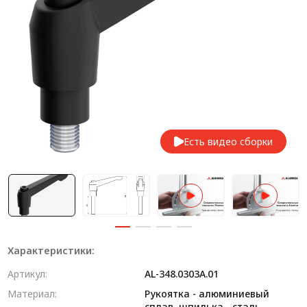
Система V-паза NEW!
Алюминиевые промышленные ограждения
Алюминиевая промышленная мебель
Крейты и кассеты Subrack systems
Профиль строительного назначения
Есть видео сборки
Радиаторный алюминиевый профиль NEW!
Лист алюминиевый
Метрический крепеж
Конструкции из профиля
Характеристики:
Услуги дополнительной обработки профиля
Артикул:
AL-348.0303A.01
Материал:
Рукоятка - алюминиевый
сплав, шпилька - сталь