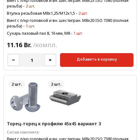
Винт с п/кр головкой и вн. шестигран. М8x25 ISO 7380 (полная
резьба)
-
2 шт.
Втулка резьбовая М8x1,25/М12x1,5
-
2 шт.
Винт с п/кр головкой и вн. шестигран. М8x20 ISO 7380 (полная
резьба)
-
1 шт.
Сухарь пазовый паз 8, 16 мм, М8
-
1 шт.
11.16 Br.
/компл.
Добавить в корзину
2 шт.
2 шт.
Торец-торец к профилю 45х45 вариант 3
Состав комплекта:
Винт с п/кр головкой и вн. шестигран. М8x20 ISO 7380 (полная