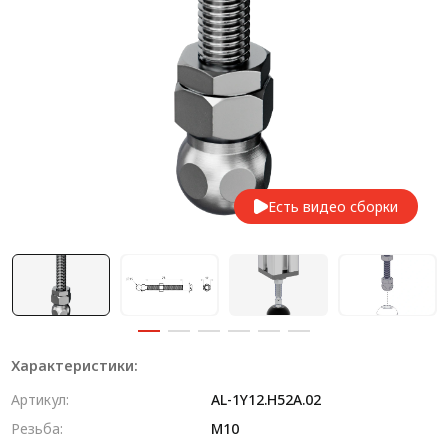
Система V-паза NEW!
Алюминиевые промышленные ограждения
Алюминиевая промышленная мебель
Крейты и кассеты Subrack systems
Профиль строительного назначения
Есть видео сборки
Радиаторный алюминиевый профиль NEW!
Лист алюминиевый
Метрический крепеж
Конструкции из профиля
Характеристики:
Услуги дополнительной обработки профиля
Артикул:
AL-1Y12.H52A.02
Резьба:
М10