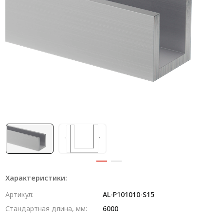
Система V-паза NEW!
Алюминиевые промышленные ограждения
Алюминиевая промышленная мебель
Крейты и кассеты Subrack systems
Профиль строительного назначения
Радиаторный алюминиевый профиль NEW!
Лист алюминиевый
Метрический крепеж
Конструкции из профиля
Характеристики:
Услуги дополнительной обработки профиля
Артикул:
AL-P101010-S15
Стандартная длина, мм:
6000