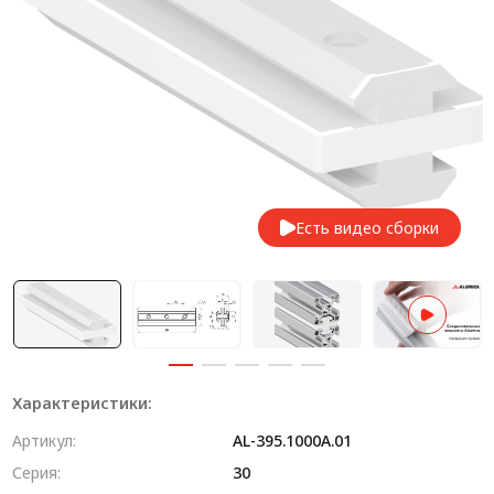
Система V-паза NEW!
Алюминиевые промышленные ограждения
Алюминиевая промышленная мебель
Крейты и кассеты Subrack systems
Профиль строительного назначения
Есть видео сборки
Радиаторный алюминиевый профиль NEW!
Лист алюминиевый
Метрический крепеж
Конструкции из профиля
Характеристики:
Услуги дополнительной обработки профиля
Артикул:
AL-395.1000A.01
Серия:
30