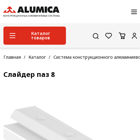
О компании
Услуги
Сервис и поддержка
Каталог
товаров
Проекты
Контакты
Система конструкционного алюминиевого
Главная
Каталог
Система конструкционного алюминиев
профиля
Слайдер паз 8
Конструкционная трубная система
Модульная трубная система
Кабельные короба
Конвейерная фурнитура
Лестничная система
Система линейного перемещения NEW!