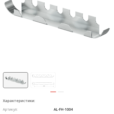
Система V-паза NEW!
Алюминиевые промышленные ограждения
Алюминиевая промышленная мебель
Крейты и кассеты Subrack systems
Профиль строительного назначения
Радиаторный алюминиевый профиль NEW!
Лист алюминиевый
Метрический крепеж
Конструкции из профиля
Услуги дополнительной обработки профиля
Характеристики:
Артикул:
AL-FH-1004