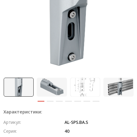
Система V-паза NEW!
Алюминиевые промышленные ограждения
Алюминиевая промышленная мебель
Крейты и кассеты Subrack systems
Профиль строительного назначения
Радиаторный алюминиевый профиль NEW!
Лист алюминиевый
Метрический крепеж
Конструкции из профиля
Характеристики:
Услуги дополнительной обработки профиля
Артикул:
AL-SPS.BA.S
Серия:
40