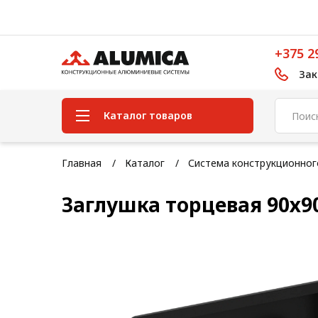
+375 2
Зак
Каталог товаров
Система конструкционного
Главная
Каталог
Система конструкционно
алюминиевого профиля
Заглушка торцевая 90х9
Конструкционная трубная
система
Модульная трубная система
Кабельные короба
Конвейерная фурнитура