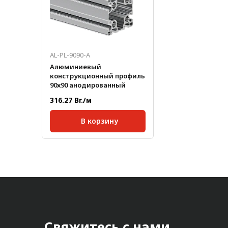
AL-PL-9090-A
Алюминиевый
конструкционный профиль
90х90 анодированный
316.27 Br./м
В корзину
Серия:
45;
Размер паза:
10 мм;
Сечение профиля,
90x90
мм:
Стандартная длина,
6000
мм:
Масса, кг/м:
6,3
Свяжитесь с нами