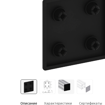
Лестничная система
Система линейного
перемещения NEW!
Система V-паза NEW!
Алюминиевые промышленные
ограждения
Алюминиевая промышленная
мебель
Крейты и кассеты Subrack
systems
Профиль строительного
назначения
Радиаторный алюминиевый
профиль NEW!
Лист алюминиевый
Описание
Характеристики
Сертификаты