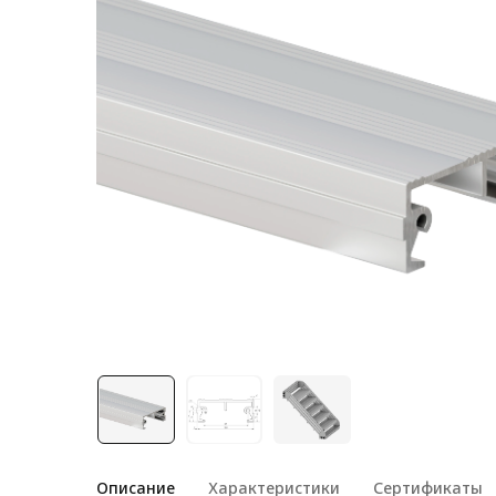
Лестничная система
Система линейного
перемещения NEW!
Система V-паза NEW!
Алюминиевые промышленные
ограждения
Алюминиевая промышленная
мебель
Крейты и кассеты Subrack
systems
Профиль строительного
назначения
Радиаторный алюминиевый
профиль NEW!
Лист алюминиевый
Описание
Характеристики
Сертификаты