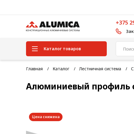
+375 2
Зак
Каталог товаров
Система конструкционного
Главная
Каталог
Лестничная система
С
алюминиевого профиля
Алюминиевый профиль с
Конструкционная трубная
система
Модульная трубная система
Кабельные короба
Цена снижена
Конвейерная фурнитура