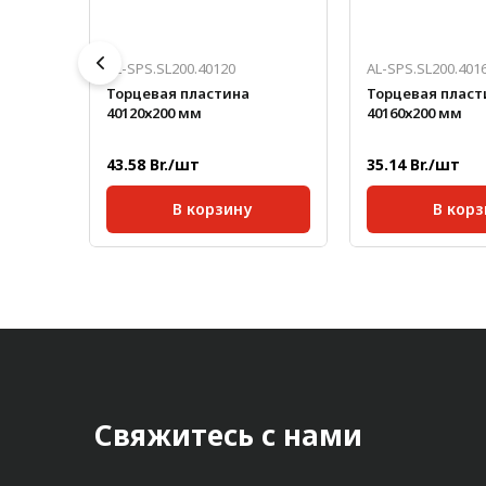
AL-SPS.SL200.40120
AL-SPS.SL200.401
Торцевая пластина
Торцевая пласт
40120х200 мм
40160х200 мм
43.58 Br./шт
35.14 Br./шт
В корзину
В корз
40;
Серия:
40;
Серия:
0,057
Размер паза:
10 мм;
Размер паза:
Масса, кг/шт:
0,305
Масса, кг/шт:
Ширина, мм:
200
Ширина, мм:
Свяжитесь с нами