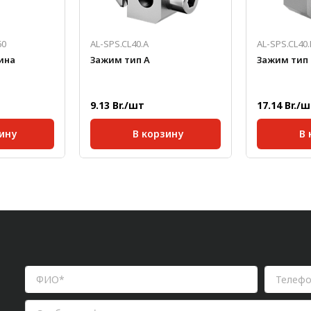
60
AL-SPS.CL40.A
AL-SPS.CL40.
ина
Зажим тип А
Зажим тип 
9.13 Br./шт
17.14 Br./
ину
В корзину
В 
40;
Серия:
40;
Серия:
10 мм;
Масса, кг/шт:
0,052
Масса, кг/ш
0,305
200