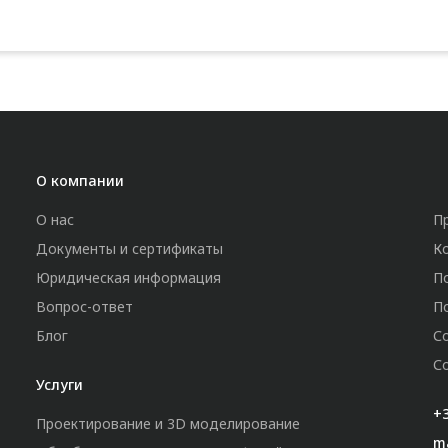
О компании
О нас
П
Документы и сертификаты
К
Юридическая информация
П
Вопрос-ответ
П
Блог
С
С
Услуги
+3
Проектирование и 3D моделирование
m