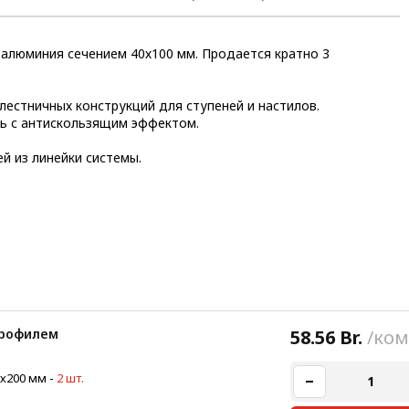
алюминия сечением 40х100 мм. Продается кратно 3
естничных конструкций для ступеней и настилов.
ь с антискользящим эффектом.
й из линейки системы.
профилем
58.56 Br.
/ком
0х200 мм
-
2 шт.