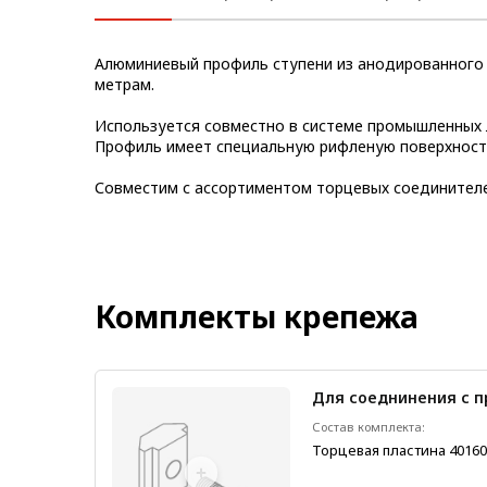
Метрический крепеж
Алюминиевый профиль ступени из анодированного 
Конструкции из профиля
метрам.
Услуги дополнительной
Используется совместно в системе промышленных л
обработки профиля
Профиль имеет специальную рифленую поверхност
Совместим с ассортиментом торцевых соединителе
Комплекты крепежа
Для соеднинения с 
2 шт.
Состав комплекта:
Торцевая пластина 4016