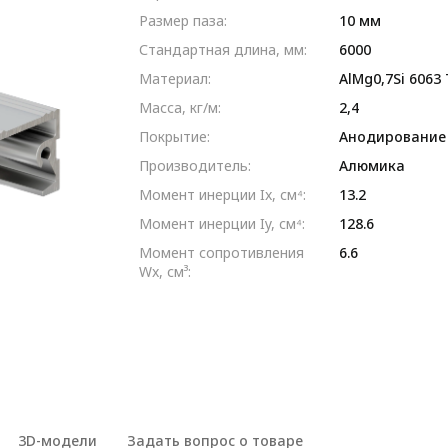
Размер паза:
10 мм
Стандартная длина, мм:
6000
Материал:
AlMg0,7Si 6063
Масса, кг/м:
2,4
Покрытие:
Анодирование
Производитель:
Алюмика
Момент инерции Ix, см⁴:
13.2
Момент инерции Iy, см⁴:
128.6
Момент сопротивления
6.6
Wx, см³:
3D-модели
Задать вопрос о товаре