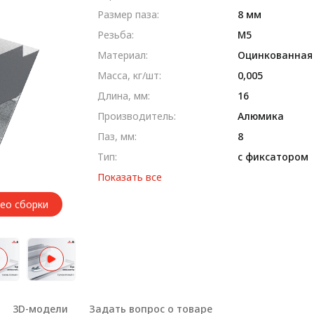
Размер паза:
8 мм
Резьба:
М5
Материал:
Оцинкованная
Масса, кг/шт:
0,005
Длина, мм:
16
Производитель:
Алюмика
Паз, мм:
8
Тип:
с фиксатором
Показать все
део сборки
3D-модели
Задать вопрос о товаре