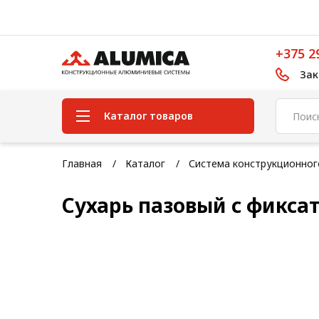
+375 2
Зак
Каталог товаров
Система конструкционного
Главная
Каталог
Система конструкционно
алюминиевого профиля
Сухарь пазовый с фиксат
Конструкционная трубная
система
Модульная трубная система
Кабельные короба
Конвейерная фурнитура