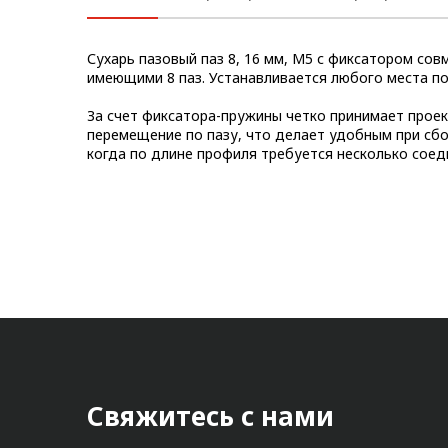
Метрический крепеж
Сухарь пазовый паз 8, 16 мм, М5 с фиксатором с
Конструкции из профиля
имеющими 8 паз. Устанавливается любого места по
Услуги дополнительной
За счет фиксатора-пружины четко принимает прое
обработки профиля
перемещение по пазу, что делает удобным при сбо
когда по длине профиля требуется несколько соед
Свяжитесь с нами