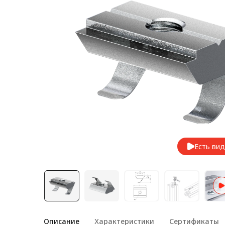
Лестничная система
Система линейного
перемещения NEW!
Система V-паза NEW!
Алюминиевые промышленные
ограждения
Алюминиевая промышленная
мебель
Крейты и кассеты Subrack
systems
Есть ви
Профиль строительного
назначения
Радиаторный алюминиевый
профиль NEW!
Лист алюминиевый
Описание
Характеристики
Сертификаты