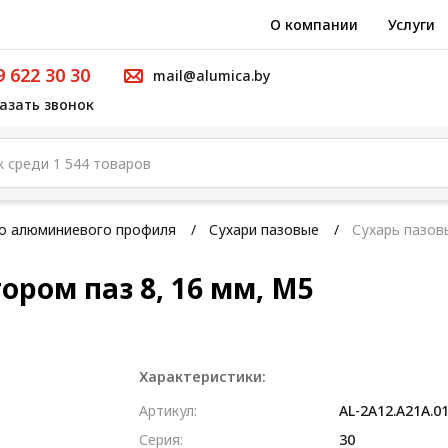
О компании
Услуги
9 622 30 30
mail@alumica.by
азать звонок
го алюминиевого профиля
Сухари пазовые
Сухарь пазов
ором паз 8, 16 мм, М5
Характеристики:
Артикул:
AL-2A12.A21A.0
Серия:
30