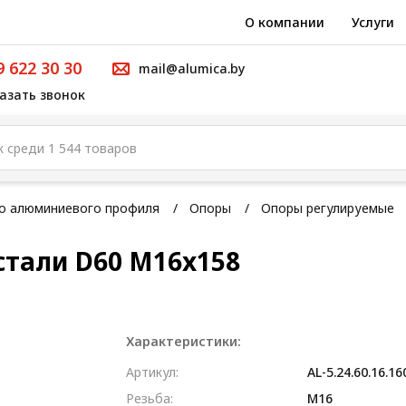
О компании
Услуги
9 622 30 30
mail@alumica.by
азать звонок
го алюминиевого профиля
Опоры
Опоры регулируемые
стали D60 M16x158
Характеристики:
Артикул:
AL-5.24.60.16.16
Резьба:
М16