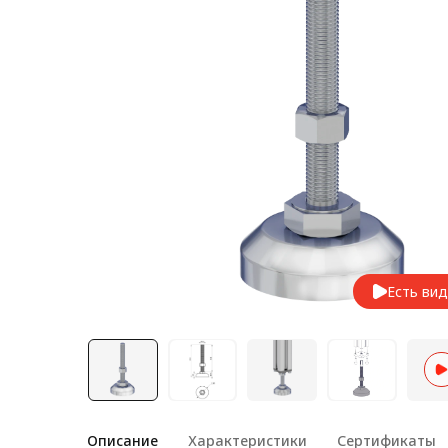
Лестничная система
Система линейного
перемещения NEW!
Система V-паза NEW!
Алюминиевые промышленные
ограждения
Алюминиевая промышленная
мебель
Крейты и кассеты Subrack
systems
Есть ви
Профиль строительного
назначения
Радиаторный алюминиевый
профиль NEW!
Лист алюминиевый
Описание
Характеристики
Сертификаты