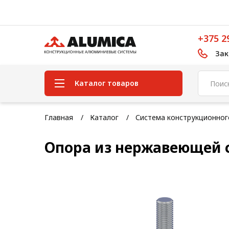
+375 2
Зак
Каталог товаров
Система конструкционного
Главная
Каталог
Система конструкционно
алюминиевого профиля
Опора из нержавеющей 
Конструкционная трубная
система
Модульная трубная система
Кабельные короба
Конвейерная фурнитура