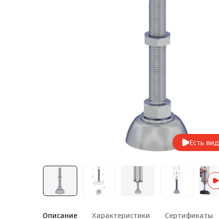
Лестничная система
Система линейного
перемещения NEW!
Система V-паза NEW!
Алюминиевые промышленные
ограждения
Алюминиевая промышленная
мебель
Крейты и кассеты Subrack
systems
Есть ви
Профиль строительного
назначения
Радиаторный алюминиевый
профиль NEW!
Лист алюминиевый
Описание
Характеристики
Сертификаты