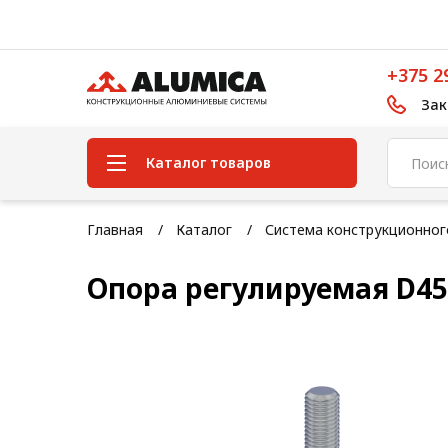
+375 2
Зак
Каталог товаров
Система конструкционного
Главная
Каталог
Система конструкционно
алюминиевого профиля
Опора регулируемая D4
Конструкционная трубная
система
Модульная трубная система
Кабельные короба
Конвейерная фурнитура