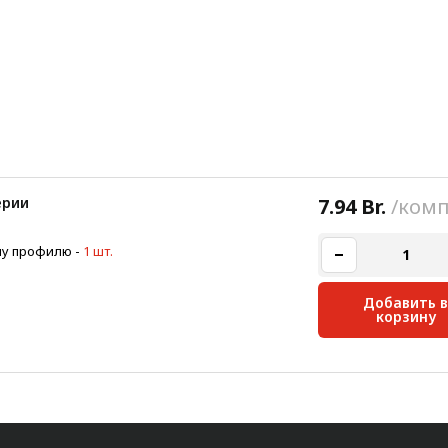
ерии
7.94 Br.
/комп
-му профилю
-
1 шт.
Добавить в
корзину