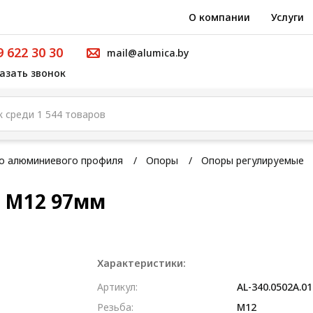
О компании
Услуги
9 622 30 30
mail@alumica.by
азать звонок
го алюминиевого профиля
Опоры
Опоры регулируемые
5 M12 97мм
Характеристики:
Артикул:
AL-340.0502A.01
Резьба:
М12