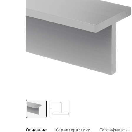
Лестничная система
Система линейного
перемещения NEW!
Система V-паза NEW!
Алюминиевые промышленные
ограждения
Алюминиевая промышленная
мебель
Крейты и кассеты Subrack
systems
Профиль строительного
назначения
Радиаторный алюминиевый
профиль NEW!
Лист алюминиевый
Описание
Характеристики
Сертификаты