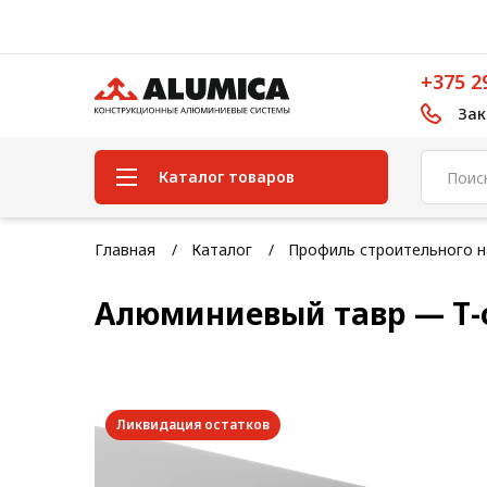
+375 2
Зак
Каталог товаров
Система конструкционного
Главная
Каталог
Профиль строительного н
алюминиевого профиля
Алюминиевый тавр — Т-
Конструкционная трубная
система
Модульная трубная система
Кабельные короба
Ликвидация остатков
Конвейерная фурнитура