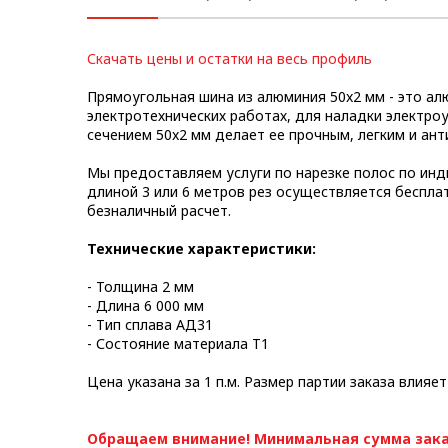
Метрический крепеж
С
качать цены и остатки на весь профиль
Конструкции из профиля
Прямоугольная шина из алюминия 50x2 мм - это а
Услуги дополнительной
электротехнических работах, для наладки электро
обработки профиля
сечением 50x2 мм делает ее прочным, легким и ан
Мы предоставляем услуги по нарезке полос по инд
длиной 3 или 6 метров рез осуществляется беспла
безналичный расчет.
Технические характеристики:
- Толщина 2 мм
- Длина 6 000 мм
- Тип сплава АД31
- Состояние материала Т1
Цена указана за 1 п.м. Размер партии заказа влияет
Обращаем внимание! Минимальная сумма зака