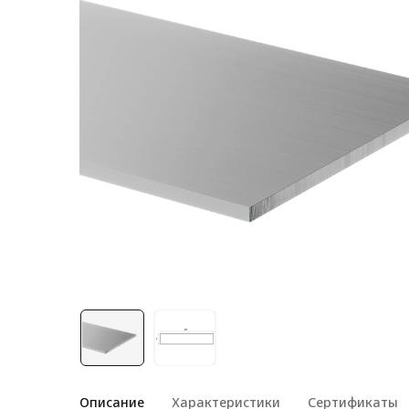
Лестничная система
Система линейного
перемещения NEW!
Система V-паза NEW!
Алюминиевые промышленные
ограждения
Алюминиевая промышленная
мебель
Крейты и кассеты Subrack
systems
Профиль строительного
назначения
Радиаторный алюминиевый
профиль NEW!
Лист алюминиевый
Описание
Характеристики
Сертификаты