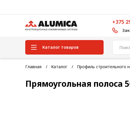
+375 2
Зак
Каталог товаров
Система конструкционного
Главная
Каталог
Профиль строительного н
алюминиевого профиля
Прямоугольная полоса 5
Конструкционная трубная
система
Модульная трубная система
Кабельные короба
Конвейерная фурнитура