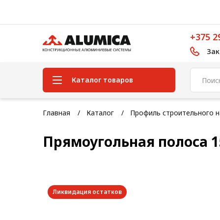
+375 2
Зак
Каталог товаров
Система конструкционного
Главная
Каталог
Профиль строительного н
алюминиевого профиля
Прямоугольная полоса 1
Конструкционная трубная
система
Модульная трубная система
Кабельные короба
Ликвидация остатков
Конвейерная фурнитура