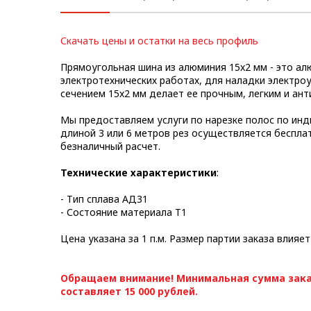
Метрический крепеж
Скачать цены и остатки на весь профиль
Конструкции из профиля
Прямоугольная шина из алюминия 15x2 мм - это а
Услуги дополнительной
электротехнических работах, для наладки электро
обработки профиля
сечением 15x2 мм делает ее прочным, легким и ан
Мы предоставляем услуги по нарезке полос по инд
длиной 3 или 6 метров рез осуществляется беспла
безналичный расчет.
Технические характеристики
:
- Тип сплава АД31
- Состояние материала Т1
Цена указана за 1 п.м. Размер партии заказа влияет
Обращаем внимание! Минимальная сумма зака
составляет 15 000 рублей.