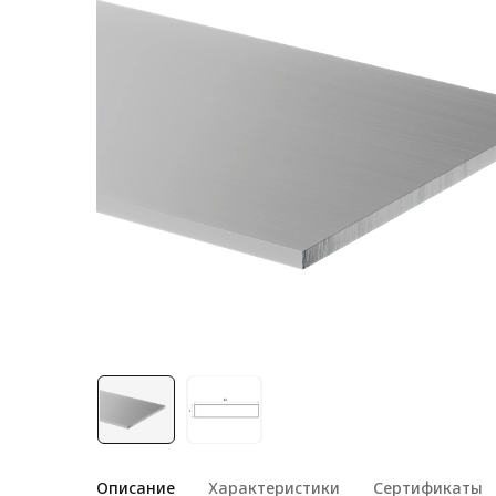
Лестничная система
Система линейного
перемещения NEW!
Система V-паза NEW!
Алюминиевые промышленные
ограждения
Алюминиевая промышленная
мебель
Крейты и кассеты Subrack
systems
Профиль строительного
назначения
Радиаторный алюминиевый
профиль NEW!
Лист алюминиевый
Описание
Характеристики
Сертификаты