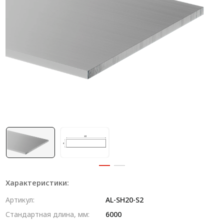
Система V-паза NEW!
Алюминиевые промышленные ограждения
Алюминиевая промышленная мебель
Крейты и кассеты Subrack systems
Профиль строительного назначения
Радиаторный алюминиевый профиль NEW!
Лист алюминиевый
Метрический крепеж
Конструкции из профиля
Характеристики:
Услуги дополнительной обработки профиля
Артикул:
AL-SH20-S2
Стандартная длина, мм:
6000