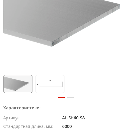
Система V-паза NEW!
Алюминиевые промышленные ограждения
Алюминиевая промышленная мебель
Крейты и кассеты Subrack systems
Профиль строительного назначения
Радиаторный алюминиевый профиль NEW!
Лист алюминиевый
Метрический крепеж
Конструкции из профиля
Характеристики:
Услуги дополнительной обработки профиля
Артикул:
AL-SH60-S8
Стандартная длина, мм:
6000