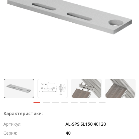
Система V-паза NEW!
Алюминиевые промышленные ограждения
Алюминиевая промышленная мебель
Крейты и кассеты Subrack systems
Профиль строительного назначения
Радиаторный алюминиевый профиль NEW!
Лист алюминиевый
Метрический крепеж
Конструкции из профиля
Характеристики:
Услуги дополнительной обработки профиля
Артикул:
AL-SPS.SL150.40120
Серия:
40